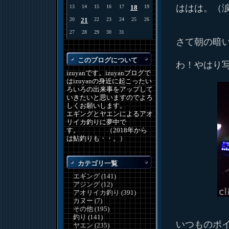
ははは。（
13
14
15
16
17
18
19
20
21
22
23
24
25
26
27
28
29
30
31
さて朝の暗
このブログについて
わ！やはり
izuyanです。izuyanブログで
はizuyanの身近に起こったい
ろいろの出来事をアップして
いきたいと思いますのでよろ
しくお願いします。
エギングとヤエンによるアオ
リイカ釣りに夢中で
す。 （2018年から
は鮎釣りも・・。）
カテゴリ一覧
エギング (141)
アジング (12)
アオリイカ釣り (391)
カヌー (7)
その他 (195)
釣り (141)
いつものポ
ヤエン (235)