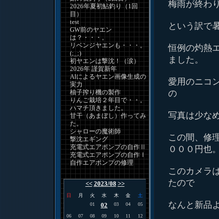
梅雨が終わ
2026年夏初鮎釣り（1回
目）
test
という訳で
GW前のヤエン
は？・・・。
リベンジヤエンも・・・。
恒例の灼熱
(;_;)
ました。
初ヤエンは撃沈！（涙）
2026年 謹賀新年
AIによるヤエン画像生成の
愛用のニコ
実力
柚子搾り機の製作
の
りんご栽培２年目で・・。
ハマチ頂きました。
写真は少な
甘干（あまぼし）作ってみ
た。
シャローの魔術師
この間、修
撃沈エギング
充電式エアポンプの自作Ⅱ
０００円也
充電式エアポンプの自作Ⅰ
自作エアポンプの修理
このカメラ
たので
<<
2023/08
>>
日
月
火
水
木
金
土
なんと新品
01
02
03
04
05
06
07
08
09
10
11
12