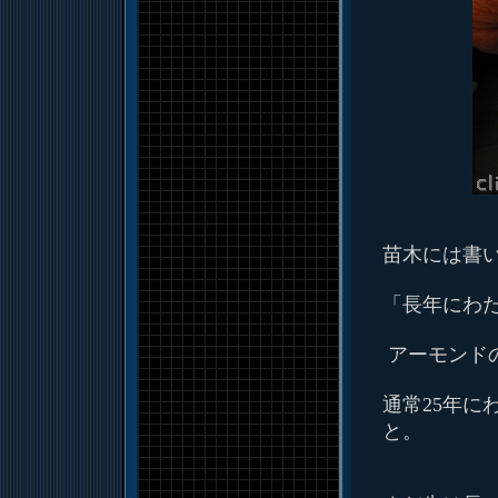
苗木には書
「長年にわ
アーモンド
通常25年に
と。