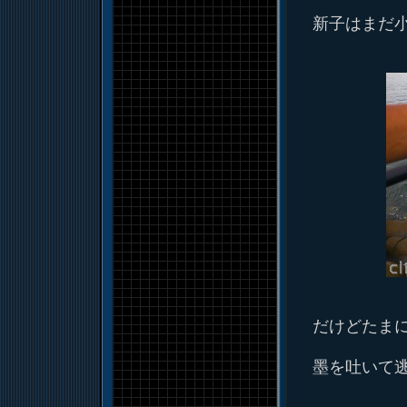
新子はまだ
だけどたま
墨を吐いて