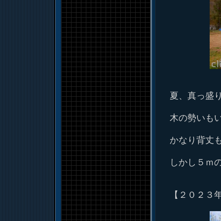
夏、真っ盛
木の勢いも
かなり背丈
しかし５ｍ
【２０２３