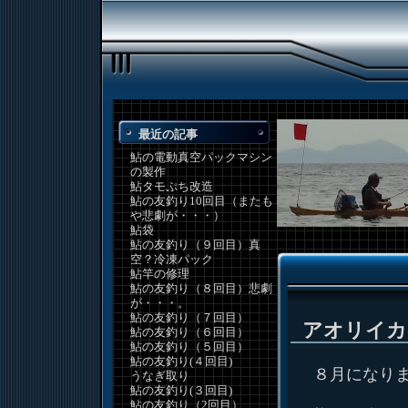
最近の記事
鮎の電動真空パックマシン
の製作
鮎タモぷち改造
鮎の友釣り10回目（またも
や悲劇が・・・）
鮎袋
鮎の友釣り（９回目）真
空？冷凍パック
鮎竿の修理
鮎の友釣り（８回目）悲劇
が・・・。
鮎の友釣り（７回目）
アオリイカ
鮎の友釣り（６回目）
鮎の友釣り（５回目）
鮎の友釣り(４回目)
８月になり
うなぎ取り
鮎の友釣り(３回目)
鮎の友釣り（2回目）