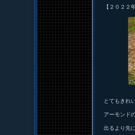
【２０２２
とてもきれ
アーモンド
出るより先