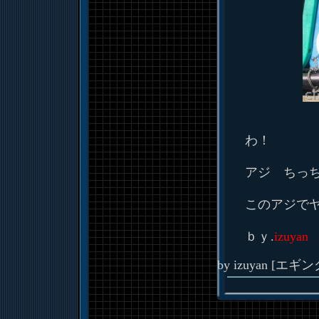
わ！
アジ ちっ
このアジで
ｂｙ.
izuyan
by
izuyan
[
エギン