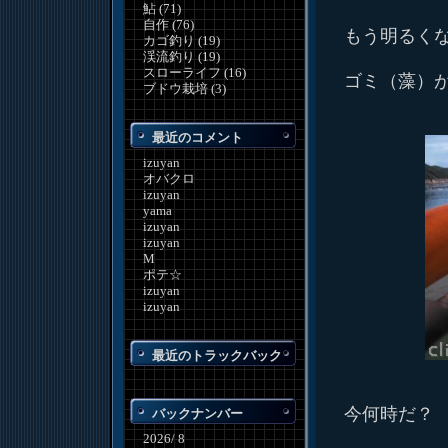
鮎 (71)
自作 (76)
もう明るく
カゴ釣り (19)
渓流釣り (19)
スローライフ (16)
ゴミ（藻）
ブドウ栽培 (3)
最近のコメント
izuyan
オバクロ
izuyan
yama
izuyan
izuyan
M
ポテ☆
izuyan
izuyan
最近のトラックバック
今何時だ？
バックナンバー
2026/ 8