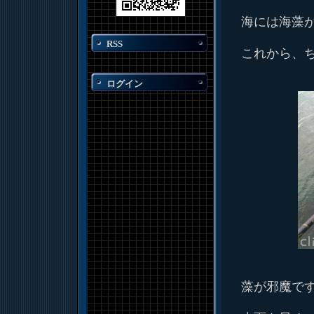
海には海藻
RSS
これから、
ログイン
藻が邪魔で