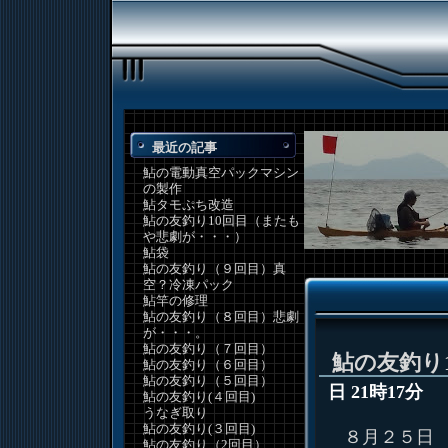
最近の記事
鮎の電動真空パックマシン
の製作
鮎タモぷち改造
鮎の友釣り10回目（またも
や悲劇が・・・）
鮎袋
鮎の友釣り（９回目）真
空？冷凍パック
鮎竿の修理
鮎の友釣り（８回目）悲劇
が・・・。
鮎の友釣り（７回目）
鮎の友釣り
鮎の友釣り（６回目）
鮎の友釣り（５回目）
日 21時17分
鮎の友釣り(４回目)
うなぎ取り
鮎の友釣り(３回目)
８月２５日
鮎の友釣り（2回目）