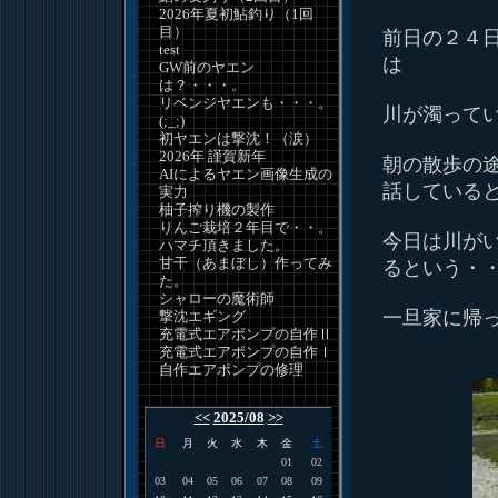
2026年夏初鮎釣り（1回
目）
前日の２４
test
は
GW前のヤエン
は？・・・。
リベンジヤエンも・・・。
川が濁って
(;_;)
初ヤエンは撃沈！（涙）
2026年 謹賀新年
朝の散歩の
AIによるヤエン画像生成の
話している
実力
柚子搾り機の製作
りんご栽培２年目で・・。
今日は川が
ハマチ頂きました。
甘干（あまぼし）作ってみ
るという・
た。
シャローの魔術師
一旦家に帰
撃沈エギング
充電式エアポンプの自作Ⅱ
充電式エアポンプの自作Ⅰ
自作エアポンプの修理
<<
2025/08
>>
日
月
火
水
木
金
土
01
02
03
04
05
06
07
08
09