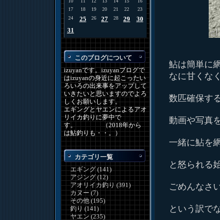
10
11
12
13
14
15
16
17
18
19
20
21
22
23
24
25
26
27
28
29
30
31
このブログについて
鮎は簡単に
izuyanです。izuyanブログで
なに甘くな
はizuyanの身近に起こったい
ろいろの出来事をアップして
いきたいと思いますのでよろ
数匹確保す
しくお願いします。
エギングとヤエンによるアオ
リイカ釣りに夢中で
動画や写真
す。 （2018年から
は鮎釣りも・・。）
一緒に鮎を
カテゴリ一覧
と怒られる始
エギング (141)
アジング (12)
アオリイカ釣り (391)
ごめんなさ
カヌー (7)
その他 (195)
という訳で
釣り (141)
ヤエン (235)