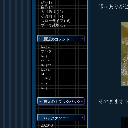
鮎 (71)
師匠ありが
自作 (76)
カゴ釣り (19)
渓流釣り (19)
スローライフ (16)
ブドウ栽培 (3)
最近のコメント
izuyan
オバクロ
izuyan
yama
izuyan
izuyan
M
ポテ☆
izuyan
izuyan
そのままオト
最近のトラックバック
バックナンバー
2026/ 8